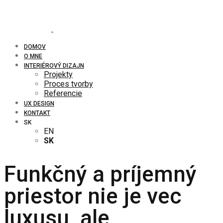
DOMOV
O MNE
INTERIÉROVÝ DIZAJN
Projekty
Proces tvorby
Referencie
UX DESIGN
KONTAKT
SK
EN
SK
Funkčný a príjemný
priestor nie je vec
luxusu, ale