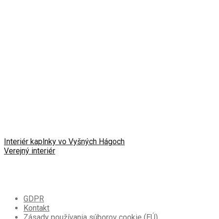
Interiér kaplnky vo Vyšných Hágoch
Verejný interiér
GDPR
Kontakt
Zásady používania súborov cookie (EÚ)