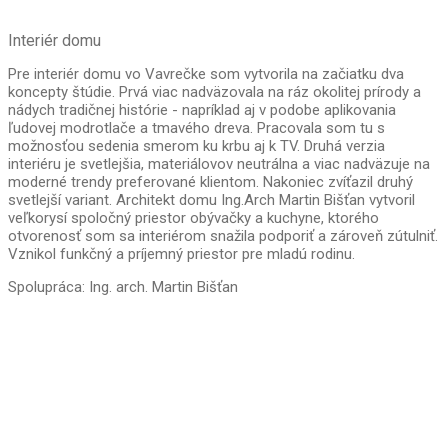
Interiér domu
Pre interiér domu vo Vavrečke som vytvorila na začiatku dva
koncepty štúdie. Prvá viac nadväzovala na ráz okolitej prírody a
nádych tradičnej histórie - napríklad aj v podobe aplikovania
ľudovej modrotlače a tmavého dreva. Pracovala som tu s
možnosťou sedenia smerom ku krbu aj k TV. Druhá verzia
interiéru je svetlejšia, materiálovov neutrálna a viac nadväzuje na
moderné trendy preferované klientom. Nakoniec zvíťazil druhý
svetlejší variant. Architekt domu Ing.Arch Martin Bišťan vytvoril
veľkorysí spoločný priestor obývačky a kuchyne, ktorého
otvorenosť som sa interiérom snažila podporiť a zároveň zútulniť.
Vznikol funkčný a príjemný priestor pre mladú rodinu.
Spolupráca: Ing. arch. Martin Bišťan