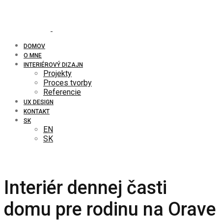
DOMOV
O MNE
INTERIÉROVÝ DIZAJN
Projekty
Proces tvorby
Referencie
UX DESIGN
KONTAKT
SK
EN
SK
Interiér dennej časti
domu pre rodinu na Orave