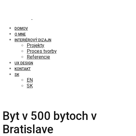
DOMOV
O MNE
INTERIÉROVÝ DIZAJN
Projekty
Proces tvorby
Referencie
UX DESIGN
KONTAKT
SK
EN
SK
Byt v 500 bytoch v
Bratislave