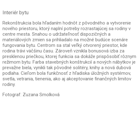
Interiér bytu
Rekonštrukcia bola hľadaním hodnôt z pôvodného a vytvorenie
nového priestoru, ktorý naplní potreby rozrastajúcej sa rodiny v
centre mesta. Snahou o udržateľnosť dispozičných a
materiálových zmien sa prihliadalo na možné budúce scenáre
fungovania bytu. Centrom sa stal veľký otvorený priestor, kde
rodina trávi väčšinu času. Zároveň vznikla bonusová izba za
presklenou priečkou, ktorej funkcia sa dokáže prispôsobiť rôznym
režimom bytu. Farba stavebných konštrukcií a nových nábytkov je
prevažne biela, vynikli tak pôvodné solitéry, knihy a nová dubová
podlaha. Cieľom bola funkčnosť z hľadiska úložných systémov,
svetla, vetrania, tienenia, ako aj akceptovanie finančných limitov
rodiny.
Fotograf: Zuzana Smolková